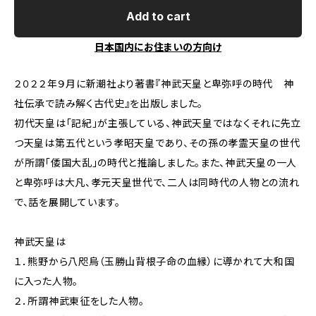
Add to cart
日本国内にお住まいの方向け
２０２２年９月に新潮社より著書『神武天皇と卑弥呼の時代 神
社伝承で読み解く古代史』を出版しました。
初代天皇は「記紀」が主張している、神武天皇ではなくそれに先立
つ天皇は第五代という孝昭天皇であり、その孫の孝霊天皇の世代
が所謂「倭国大乱」の時代と推論しました。また、神武天皇の一人
と卑弥呼は大凡、孝元天皇世代で、二人は同時代の人物との流れ
で、話を展開しています。
神武天皇は
１．熊野から八咫烏（玉勝山背根子命の血縁）に導かれて大和国
に入った人物。
２．所謂神武東征をした人物。