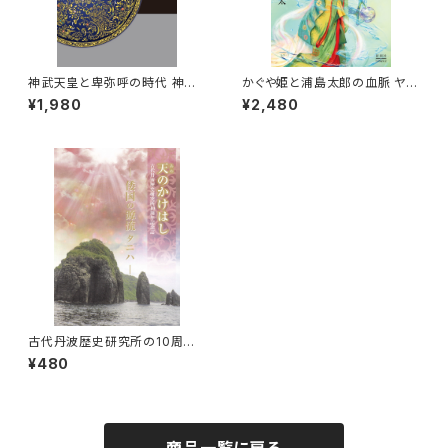
神武天皇と卑弥呼の時代 神社
かぐや姫と浦島太郎の血脈 ヤマ
伝承で読み解く古代史 新潮社
トタケル尊と応神天皇の世紀 新
¥1,980
¥2,480
潮社
古代丹波歴史研究所の10周年
記念誌「天のかけはし」
¥480
商品一覧に戻る