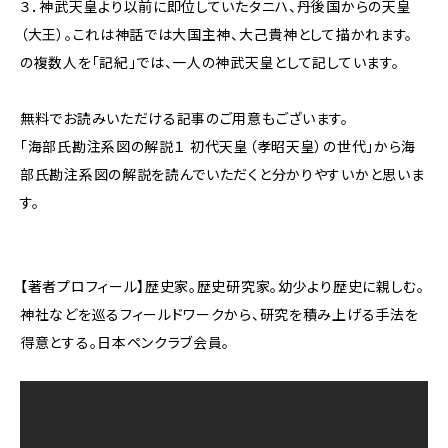
３．神武天皇より以前に即位していたタニハ、丹後国からの天皇
（大王）。これは神話では大国主神、大己貴神として描かれます。
の複数人を「記紀」では、一人の神武天皇として記しています。
無料でお読みいただける記事のご用意もございます。
「海部氏勘注系図の解説１ 初代天皇（孝昭天皇）の世代」から海
部氏勘注系図の解説を読んでいただくと分かりやすいかと思いま
す。
【著者プロフィール】歴史家。歴史研究家。幼少より歴史に親しむ。
神社などを巡るフィールドワークから、研究を積み上げる手法を
得意とする。日本ペンクラブ会員。