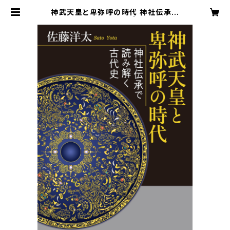
神武天皇と卑弥呼の時代 神社伝承で
読み解く古代史 新潮社 | SHOP@古
代史考証